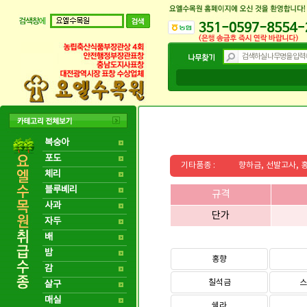
복숭아
포도
기타품종 :
향하금, 선발고사, 홍
체리
블루베리
규격
사과
단가
자두
배
밤
홍향
감
칠석금
스
살구
매실
쉘라