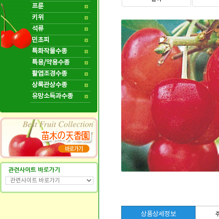
프룬
키위
석류
민초피
특화작물수종
특용/약용수종
활엽조경수종
상록관상수종
유망소득과수종
상품상세정보