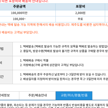
에 따른 포장비와 배송비 안내입니다.
주문금액
포장비
100,000미만
2,000원
100,000~
무료
내는 택배 발송 가능 지역에 한해서의 배송 비용입니다. 제주도를 비롯한 섬지역이나
 배송비는 고객님 부담입니다.
1. 택배발송 (택배로 발송이 가능한 규격의 묘목을 택배로 발송하는 방법입
방법
2. 용달차, 방문수령(택배로 발송이 불가한 규격의 상품을 구매할 경우의 
1. 택배배송 구매시 착불
비
2. 차량배송(구매 금액에 상관없이 고객님 부담입니다)
1. 택배배송의 경우 주문하신 날로부터 2~3일안에 받아 보실 수 있습니다.
기간
2. 배송일자를 지정하여 받아보길 원하시는 경우엔 꼭 2~3일전에 미리 주
상세정보
주문/배송안내
교환/취소/환불/반품
 상품의 불량, 파손되는 등 문제가 있을 경우만 가능하며 반품시 반송비용을 별도로 지불하지 