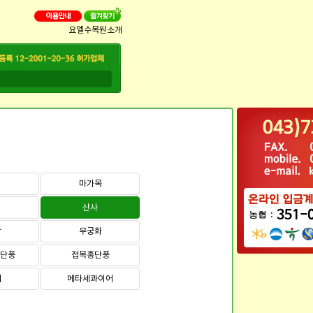
요엘수목원소개
마가목
산사
락
무궁화
)단풍
접목홍단풍
쇠
메타세콰이어