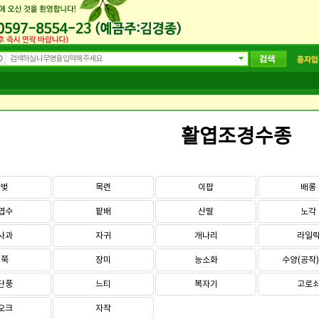
활엽조경수종
왕벚
목련
이팝
배롱
엽수
팥배
산딸
노각
사과
자귀
개나리
라일
철쭉
장미
능소화
수양(공작
단풍
느티
복자기
고로
오크
자작