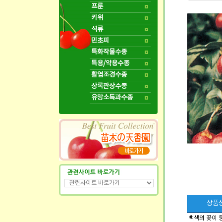
프룬
키위
석류
민초피
특화작물수종
특용/약용수종
활엽조경수종
상록관상수종
유망소득과수종
상품
백색의 꽃이 