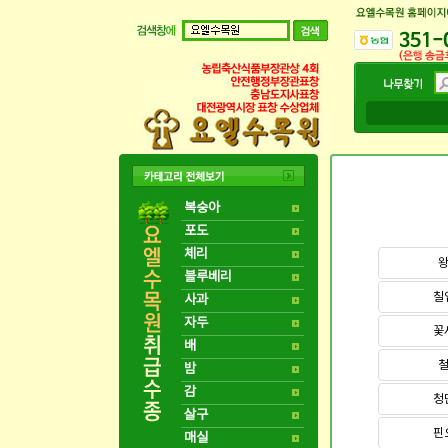
복숭아
포도
체리
블루베리
칠
사과
자두
꽃
배
밤
감
청
살구
핀
매실