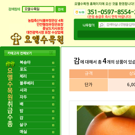
감
4
에 대해서 총
개의 상품이 있
복숭아
포도
규격
상
체리
블루베리
단가
6,0
사과
자두
배
밤
감
살구
매실