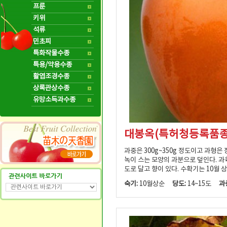
프룬
키위
석류
민초피
특화작물수종
특용/약용수종
활엽조경수종
상록관상수종
유망소득과수종
대봉옥(특허청등록품종
과중은 300g~350g 정도이고 과형은
녹이 스는 모양의 과분으로 덮인다. 과육
도로 달고 향이 있다. 수확기는 10월 
숙기:
10월상순
당도:
14~15도
과