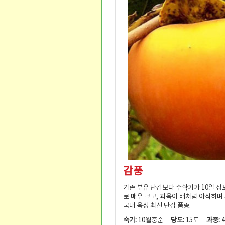
감풍
기존 부유 단감보다 수확기가 10일 정도
로 매우 크고, 과육이 배처럼 아삭하며
국내 육성 최신 단감 품종.
숙기:
10월중순
당도:
15도
과중:
4