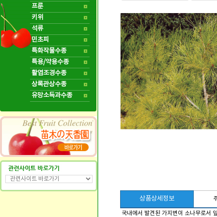
프룬
키위
석류
민초피
특화작물수종
특용/약용수종
활엽조경수종
상록관상수종
유망소득과수종
상품상세정보
국내에서 발견된 가지변이 소나무로서 잎