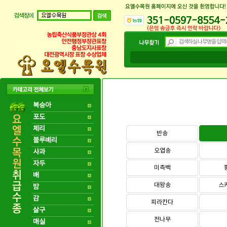
복숭아
포도
체리
반송
블루베리
오엽송
사과
자두
미측백
배
대왕송
스
밤
감
피라칸다
살구
전나무
매실