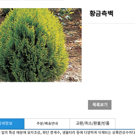
황금측백
상세정보
교환/취소/환불/반품
주문/배송안내
 잎의 특성 때문에 묘지조성, 화단 경계수, 생울타리 등에 다양하게 식재되는 상록관상수이다