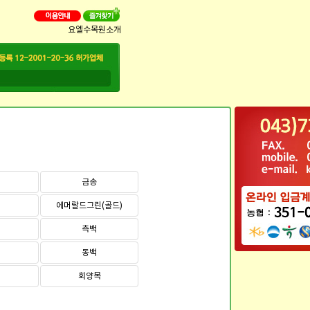
요엘수목원소개
금송
에머랄드그린(골드)
측백
동백
회양목