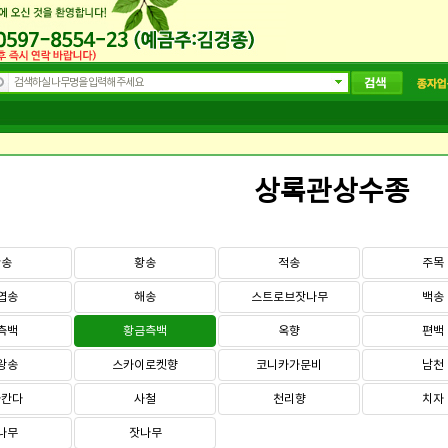
상록관상수종
반송
황송
적송
주목
엽송
해송
스트로브잣나무
백송
측백
황금측백
옥향
편백
왕송
스카이로켓향
코니카가문비
남천
라칸다
사철
천리향
치자
나무
잣나무