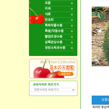
프룬
키위
석류
민초피
특화작물수종
특용/약용수종
활엽조경수종
상록관상수종
유망소득과수종
상품
화려한 황금색