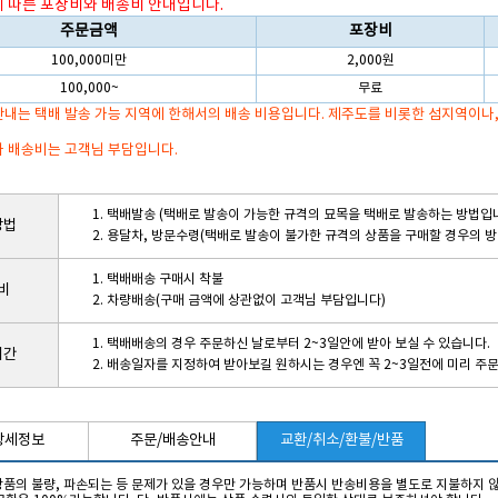
에 따른 포장비와 배송비 안내입니다.
주문금액
포장비
100,000미만
2,000원
100,000~
무료
내는 택배 발송 가능 지역에 한해서의 배송 비용입니다. 제주도를 비롯한 섬지역이나
 배송비는 고객님 부담입니다.
1. 택배발송 (택배로 발송이 가능한 규격의 묘목을 택배로 발송하는 방법입
방법
2. 용달차, 방문수령(택배로 발송이 불가한 규격의 상품을 구매할 경우의 
1. 택배배송 구매시 착불
비
2. 차량배송(구매 금액에 상관없이 고객님 부담입니다)
1. 택배배송의 경우 주문하신 날로부터 2~3일안에 받아 보실 수 있습니다.
기간
2. 배송일자를 지정하여 받아보길 원하시는 경우엔 꼭 2~3일전에 미리 주
상세정보
주문/배송안내
교환/취소/환불/반품
 상품의 불량, 파손되는 등 문제가 있을 경우만 가능하며 반품시 반송비용을 별도로 지불하지 