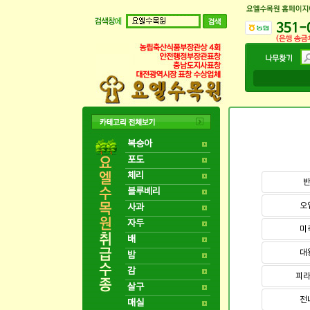
복숭아
포도
체리
블루베리
오
사과
자두
미
배
대
밤
감
피
살구
전
매실