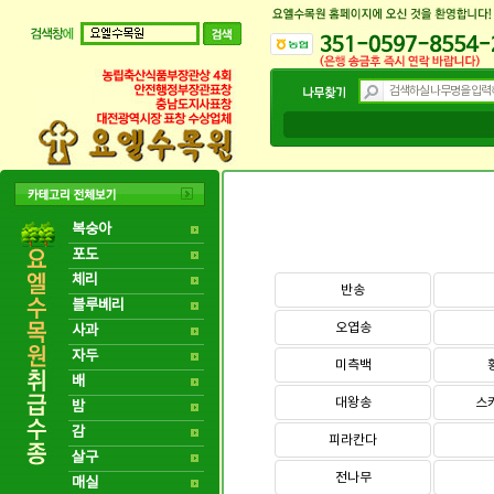
복숭아
포도
체리
반송
블루베리
오엽송
사과
자두
미측백
배
대왕송
스
밤
감
피라칸다
살구
전나무
매실