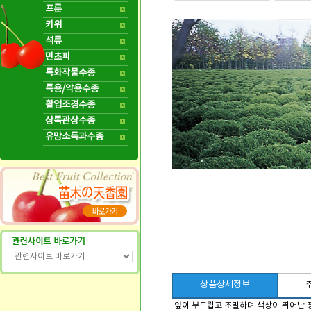
프룬
키위
석류
민초피
특화작물수종
특용/약용수종
활엽조경수종
상록관상수종
유망소득과수종
상품상세정보
잎이 부드럽고 조밀하며 색상이 뛰어난 정